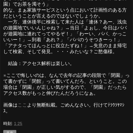
園）でお茶を濁そう」
的な、まぁ家族サービスという点において計画性のある方
だということが言えるのではないでしょうか。
一方、連休後半に検索して来た人は「連休？あー、浅虫
の遊園地でいいんじゃね？」→当日「よぉし、今日はパパ
が遊園地に連れてってやるぞ！」「わーい、パパ、かっこ
いいー！」→到着「あれ？」「パパのうそつきーっ！」
「アナタってほんっとに役立たずね！」→失意のまま帰宅
して検索、そして発見。・・・みたいな？ご愁傷様。
結論：アクセス解析は楽しい。
※ここで悔しいのは、なんで去年の記事の段階で「閉園」っ
て書かずに「閉館」って書いてんだろ、ということ。この
場合は「閉園」が正しい気がするので、「閉園」だったら
アクセス数がもっと伸びたんだろうになぁ。
画像は
ここ
より無断転載。ごめんなさい。行けてﾃﾗｳﾗﾔﾏｼ
ｽ。
時刻:
1:25