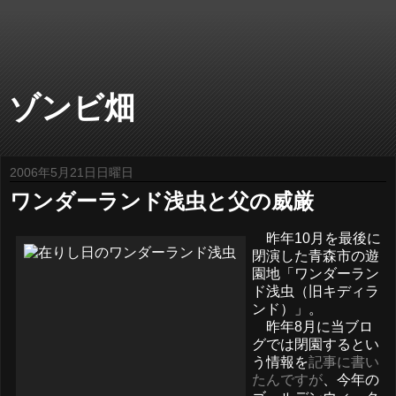
ゾンビ畑
2006年5月21日日曜日
ワンダーランド浅虫と父の威厳
昨年10月を最後に
閉演した青森市の遊
園地「ワンダーラン
ド浅虫（旧キディラ
ンド）」。
昨年8月に当ブロ
グでは閉園するとい
う情報を
記事に書い
たんですが
、今年の