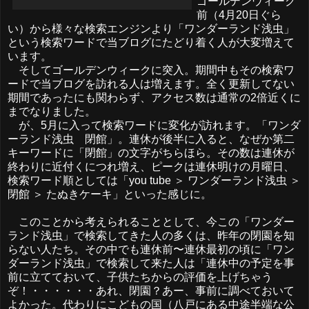
ゴールデンウィーク
前（4月20日ぐら
い）から様々な検索エンジンより「ワンダーランド浅虫」
という検索ワードで当ブログにたどり着く人が大変増えて
います。
そしてゴールデンウィークに突入。期間中もその検索ワ
ードで当ブログを訪れる人は増えます。全く更新してない
期間であったにも関わらず、アクセス数は通常の2倍近くに
までなりました。
が、5月に入って検索ワードに変化が訪れます。「ワンダ
ーランド浅虫 閉館」。連休が後半に入ると、なぜか第二
キーワードに「閉館」の文字がちらほら。その数は連休が
終わりに近付くにつれ増え、ピークは連休明けの月曜日、
検索ワード順としては「you tube ＞ ワンダーランド浅虫 ＞
閉館 ＞ たぬきケーキ」といった感じに。
このことから考えられることとして、今この「ワンダー
ランド浅虫」で検索してきた人の多くは、昨年の閉園を知
らない人たち。その中でも連休前〜連休最初の頃に「ワン
ダーランド浅虫」で検索して来た人は「連休中の予定を事
前に立てておいて、子供たちからの評価を上げちゃう
ぞ！・・・・・・あれ、閉園？あー、事前に調べておいて
よかった。代わりにこどもの国（八戸にある中途半端な公