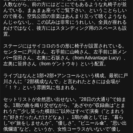
人数ながら、前の方にはどこにでもあるような丸椅子が並
んでいる。まぁまぁ座ってご覧下さい、ということらしい
ので座る。空気公団の音楽はあんまり立って聴くようなも
んじゃないし、この試みは非常にうれしい。全員が座れる
わけではなく、後方にはスタンディング用のスペースも設
置。
ステージにはサイコロの５の形に椅子が設置されている。
センターに戸川さん、右手前に山崎さん、左手前に新メン
バー窪田さん、右奥に石坂さん（from Advantage Lucy）、
左奥に笹井さん（from ゲントウキ）という配置。
ライブはなんと1部+2部+アンコールという構成。最初に戸
川さんに「2部構成なんで」と言われたときには会場が
「！？」という雰囲気に包まれる。
セットリストが全然思い出せない。"28日の大通り"で始ま
る。1期の曲を織り交ぜながら、"あざやか"収録曲は"とま
れうた""少し笑った横顔に"以外はすべて演奏（"とまれう
た"好きだったんだけどなぁ）。1期の曲としては、"暮ら
し"や"旅をしませんか"、"優しさ"、"ビニール傘"、"思い出
俄爛道"など。というか、女性コーラスがいないで"優し