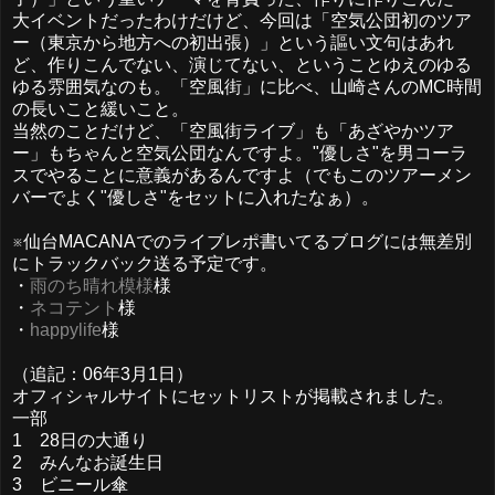
大イベントだったわけだけど、今回は「空気公団初のツア
ー（東京から地方への初出張）」という謳い文句はあれ
ど、作りこんでない、演じてない、ということゆえのゆる
ゆる雰囲気なのも。「空風街」に比べ、山崎さんのMC時間
の長いこと緩いこと。
当然のことだけど、「空風街ライブ」も「あざやかツア
ー」もちゃんと空気公団なんですよ。"優しさ"を男コーラ
スでやることに意義があるんですよ（でもこのツアーメン
バーでよく"優しさ"をセットに入れたなぁ）。
※仙台MACANAでのライブレポ書いてるブログには無差別
にトラックバック送る予定です。
・
雨のち晴れ模様
様
・
ネコテント
様
・
happylife
様
（追記：06年3月1日）
オフィシャルサイトにセットリストが掲載されました。
一部
1 28日の大通り
2 みんなお誕生日
3 ビニール傘