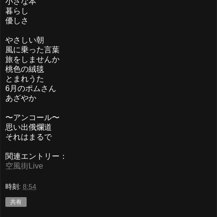
小さな本
暮らし
優しさ
やさしい朝
風に乗った言葉
旅をしませんか
桃色の絨毯
とまれうた
6月のポムさん
あざやか
〜アンコール〜
思い出俄爛道
それはまるで
関連エントリー：
空風街Live
時刻:
8:54
共有