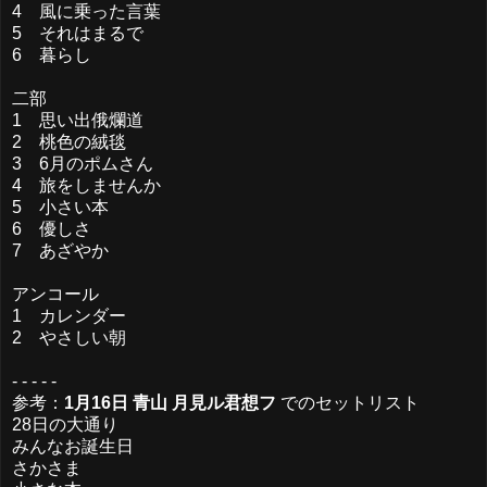
4 風に乗った言葉
5 それはまるで
6 暮らし
二部
1 思い出俄爛道
2 桃色の絨毯
3 6月のポムさん
4 旅をしませんか
5 小さい本
6 優しさ
7 あざやか
アンコール
1 カレンダー
2 やさしい朝
- - - - -
参考：
1月16日 青山 月見ル君想フ
でのセットリスト
28日の大通り
みんなお誕生日
さかさま