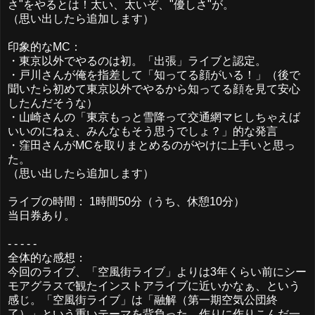
さ"をやるとは！太い、太いぞ、"優しさ"が。
（思い出したら追加します）
印象的なMC：
・東京以外でやるのは初。「出張」ライブと認定。
・戸川さんが俺を指差して「知ってる顔がいる！」（後で
聞いたら初めて東京以外でやるから知ってる顔を見て安心
したんだそうな）
・山崎さんの「東京もっと雪降って交通網マヒしちゃえば
いいのにねぇ、みんなもそう思うでしょ？」的な発言
・窪田さんがMCを取りまとめるのがやけに上手いと思っ
た。
（思い出したら追加します）
ライブの時間： 1時間50分（うち、休憩10分）
当日券あり。
- - - - -
全体的な感想：
今回のライブ、「空風街ライブ」よりは3年くらい前にシー
モアグラスで観たインストアライブに近いかなぁ、という
感じ。「空風街ライブ」は「融解（第一期空気公団終
了）」という重いテーマを背負った、作りに作りこんだ一