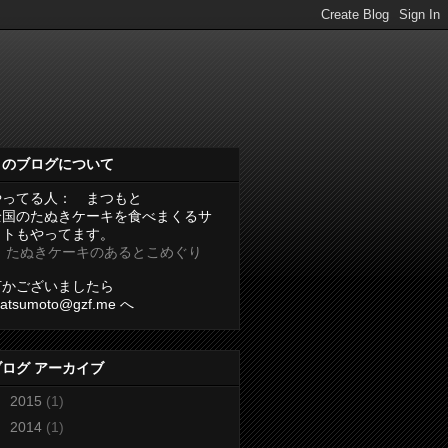
このブログについて
やってる人： まつもと
全国のたぬきケーキを食べまくるサ
イトもやってます。
→
たぬきケーキのあるとこめぐり
何かございましたら
atsumoto@gzf.me へ
ブログ アーカイブ
►
2015
(1)
►
2014
(1)