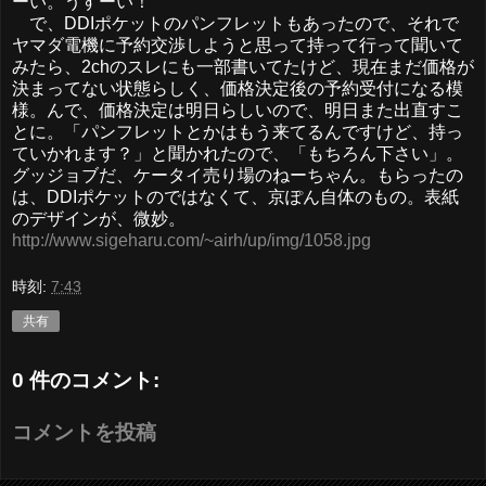
ーい。うすーい！
で、DDIポケットのパンフレットもあったので、それで
ヤマダ電機に予約交渉しようと思って持って行って聞いて
みたら、2chのスレにも一部書いてたけど、現在まだ価格が
決まってない状態らしく、価格決定後の予約受付になる模
様。んで、価格決定は明日らしいので、明日また出直すこ
とに。「パンフレットとかはもう来てるんですけど、持っ
ていかれます？」と聞かれたので、「もちろん下さい」。
グッジョブだ、ケータイ売り場のねーちゃん。もらったの
は、DDIポケットのではなくて、京ぽん自体のもの。表紙
のデザインが、微妙。
http://www.sigeharu.com/~airh/up/img/1058.jpg
時刻:
7:43
共有
0 件のコメント:
コメントを投稿