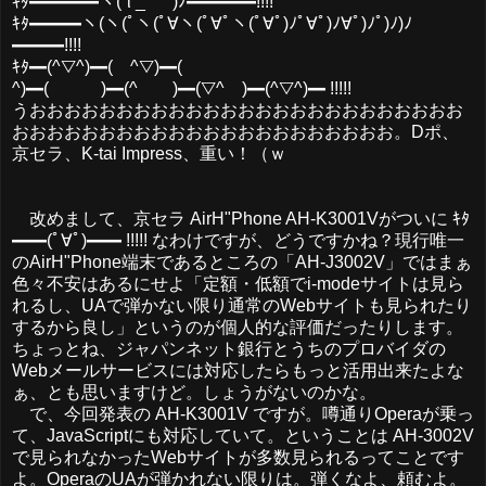
ｷﾀ━━━━ヽ(´ι _` )ﾉ━━━━!!!!
ｷﾀ━━━ヽ(ヽ(ﾟヽ(ﾟ∀ヽ(ﾟ∀ﾟヽ(ﾟ∀ﾟ)ﾉﾟ∀ﾟ)ﾉ∀ﾟ)ﾉﾟ)ﾉ)ﾉ
━━━!!!!
ｷﾀ━(^▽^)━( ^▽)━(
^)━( )━(^ )━(▽^ )━(^▽^)━ !!!!!
うおおおおおおおおおおおおおおおおおおおおおおおおお
おおおおおおおおおおおおおおおおおおおおおお。Dポ、
京セラ、K-tai Impress、重い！（ｗ
改めまして、京セラ AirH"Phone AH-K3001Vがついに ｷﾀ
━━(ﾟ∀ﾟ)━━ !!!!! なわけですが、どうですかね？現行唯一
のAirH"Phone端末であるところの「AH-J3002V」ではまぁ
色々不安はあるにせよ「定額・低額でi-modeサイトは見ら
れるし、UAで弾かない限り通常のWebサイトも見られたり
するから良し」というのが個人的な評価だったりします。
ちょっとね、ジャパンネット銀行とうちのプロバイダの
Webメールサービスには対応したらもっと活用出来たよな
ぁ、とも思いますけど。しょうがないのかな。
で、今回発表の AH-K3001V ですが。噂通りOperaが乗っ
て、JavaScriptにも対応していて。ということは AH-3002V
で見られなかったWebサイトが多数見られるってことです
よ。OperaのUAが弾かれない限りは。弾くなよ、頼むよ。