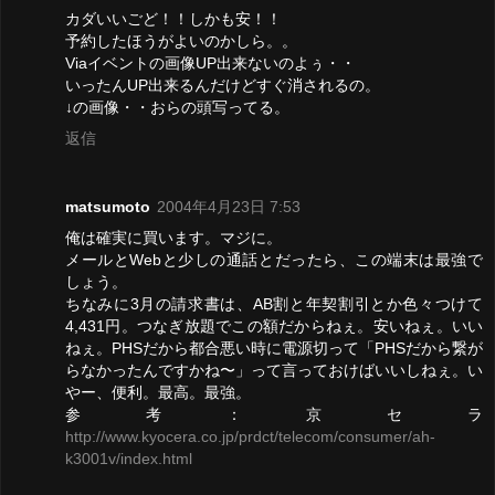
カダいいごど！！しかも安！！
予約したほうがよいのかしら。。
Viaイベントの画像UP出来ないのよぅ・・
いったんUP出来るんだけどすぐ消されるの。
↓の画像・・おらの頭写ってる。
返信
matsumoto
2004年4月23日 7:53
俺は確実に買います。マジに。
メールとWebと少しの通話とだったら、この端末は最強で
しょう。
ちなみに3月の請求書は、AB割と年契割引とか色々つけて
4,431円。つなぎ放題でこの額だからねぇ。安いねぇ。いい
ねぇ。PHSだから都合悪い時に電源切って「PHSだから繋が
らなかったんですかね〜」って言っておけばいいしねぇ。い
やー、便利。最高。最強。
参考：京セラ
http://www.kyocera.co.jp/prdct/telecom/consumer/ah-
k3001v/index.html