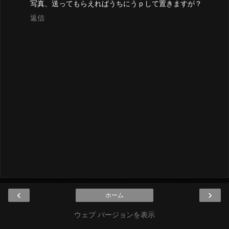
写真、送ってもらえればうちにうｐして置きますが？
返信
‹
›
ホーム
ウェブ バージョンを表示